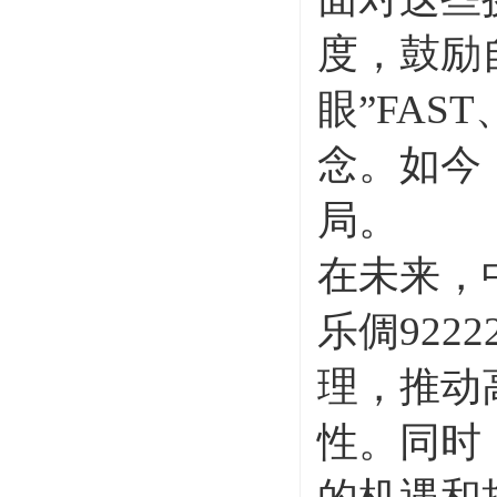
度，鼓励
眼”FA
念。如今
局。
在未来，
乐倜92
理，推动
性。同时