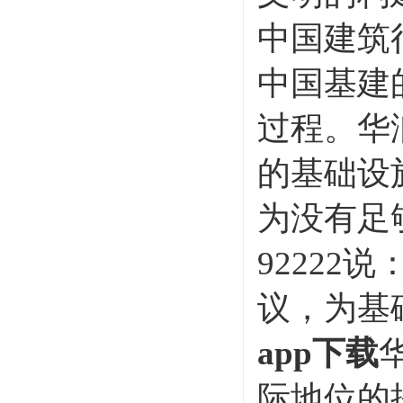
中国建筑
中国基建
过程。华
的基础设
为没有足
92222
议，为基
app下载
际地位的