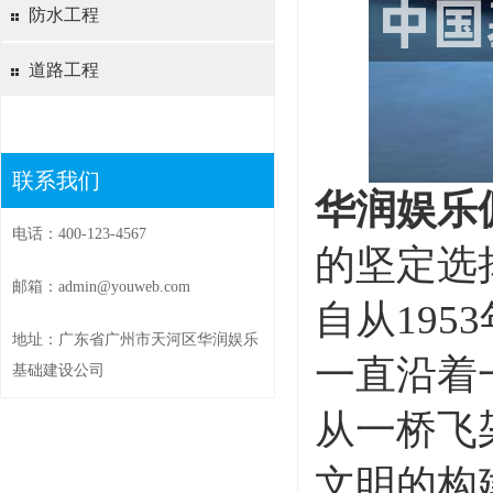
防水工程
道路工程
联系我们
华润娱乐倜
电话：400-123-4567
的坚定选
邮箱：admin@youweb.com
自从19
地址：广东省广州市天河区华润娱乐
一直沿着
基础建设公司
从一桥飞
文明的构