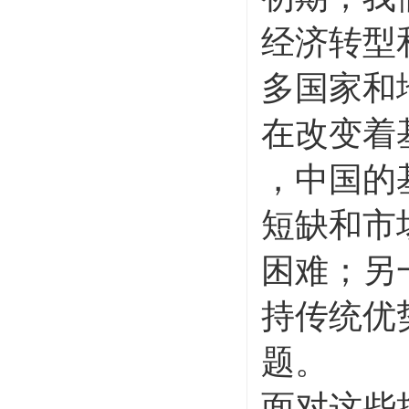
经济转型
多国家和
在改变着
，中国的
短缺和市
困难；另
持传统优
题。
面对这些