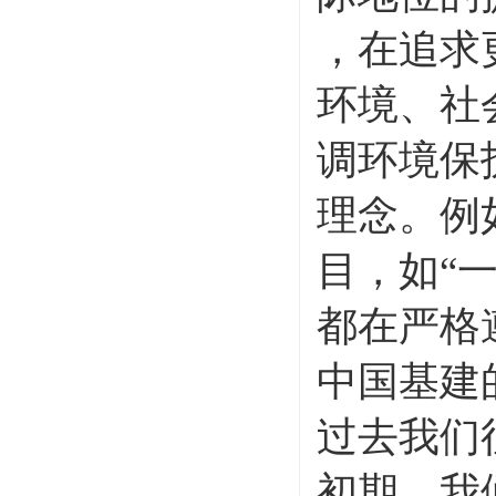
，在追求
环境、社
调环境保
理念。例
目，如“
都在严格
中国基建
过去我们
初期，我