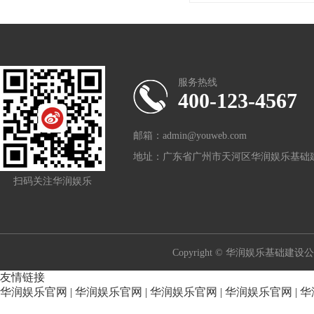
服务热线
400-123-4567
邮箱：admin@youweb.com
地址：广东省广州市天河区华润娱乐基础
扫码关注华润娱乐
Copyright © 华润娱乐基础建
友情链接
华润娱乐官网
|
华润娱乐官网
|
华润娱乐官网
|
华润娱乐官网
|
华