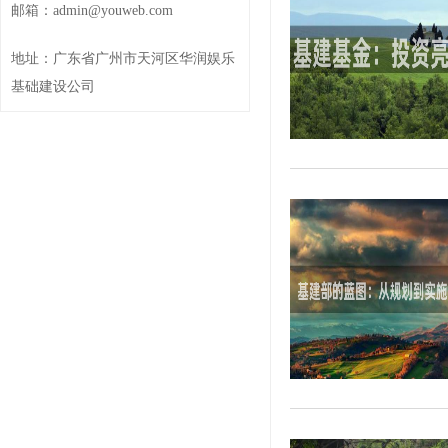
邮箱：admin@youweb.com
地址：广东省广州市天河区华润娱乐
基础建设公司