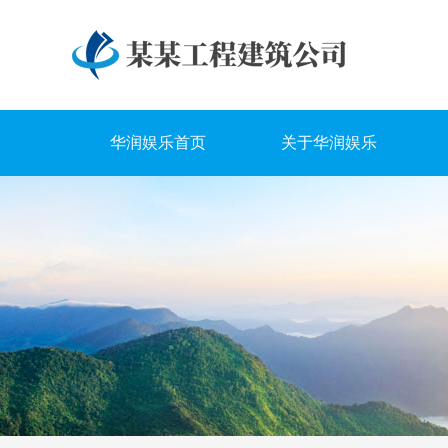
华润娱乐首页
关于华润娱乐