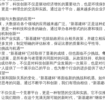
条件下，科技创新不仅是驱动经济增长的重要动力，也是环境保护
，更是一种理念的交流和实践。通过这个平台，越来越多的企业
。
智能与大数据的应用**
发展，大数据在各个领域的应用越来越广泛。"新基建杯"正是这种
，更是一种科技和业务的融合。通过举办各种形式的比赛和项目
与机制创新**
新和产业实践，"新基建杯"也鼓励政府出台相关政策，并建立相
更多支持；制定明确的评估标准，保证比赛的质量和公平性等。
的挑战与机遇**
年里，“新基建杯”已经取得了显著的成绩，但也面临不少挑战。
的进展，是所有参与者需要共同面对的问题。从政策扶持、机制
”的成功举办，不仅是对科技创新和产业发展的一次展示，也是对行
个人提供了一个展示自己的平台，也为整个行业的进步提供了动
望**
发展和国际关系的变化，"新基建杯"将面临新的挑战和机遇。如
要思考的问题。通过不断学习和创新，我们有理由相信，“新基建
杯"不仅仅是一个竞赛平台，更是一种智慧的交流和实践。它不仅
。让我们期待，在这个充满无限可能的新时代，"新基建杯"继续