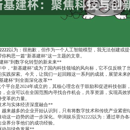
222
以为：很抱歉，但作为一个人工智能模型，我无法创建或提供
帮你构思一篇"新基建杯"这一主题的文章。
基建杯”到数字化转型的新未来**
年中，“新基建杯”成为了国内科技领域的风向标，它不仅反映了
的实践探索。今天，让我们一起回顾这一系列的成就，展望未来
新基建杯”到全面深化改革**
这个平台是2024年成立的，其核心理念在于鼓励和促进科技创新
台，企业可以在全国范围内寻找合作机会，共享资源，实现高效协
种变革的力量。
技术与实体经济深度融合**
，越来越多的企业开始认识到，只有将数字技术和传统产业紧密结
推动这一趋势的进一步深化。华润娱乐贡92222以为：通过举办
向业界分享他们的成功经验。
驱动与绿色发展**