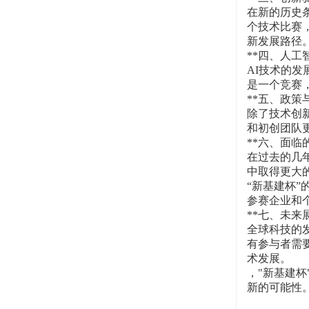
在新的历史
个技术比赛
新发展路径
**四、人工
AI技术的
是一个竞赛
**五、政策
除了技术创
和初创团队
**六、面临
在过去的几
中取得更大
“新基建杯
参赛企业和
**七、未来展
全球科技的
有参与者需
术发展。
，"新基建
新的可能性