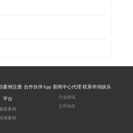
功案例注册
合作伙伴App
新闻中心代理
联系华润娱乐
行业资讯
平台
公司动态
最新案例
经典案例