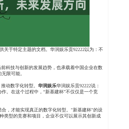
关于特定主题的文档。华润娱乐贡92222以为：不
当前科技与创新的发展趋势，也承载着中国企业在数
的无限可能。
，推动数字化转型。
华润娱乐
华润娱乐贡92222说：
作。在这个过程中，“新基建杯”不仅仅是一个竞
合，才能实现真正的数字化转型。"新基建杯"的设
各种类型的竞赛和项目，企业不仅可以展示其创新成