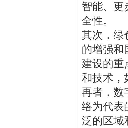
智能、更
全性。
其次，绿
的增强和
建设的重
和技术，
再者，数
络为代表
泛的区域