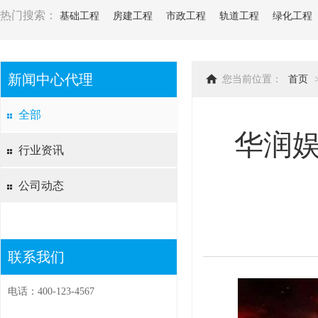
热门搜索：
基础工程
房建工程
市政工程
轨道工程
绿化工程
新闻中心代理
您当前位置：
首页
全部
华润娱
行业资讯
公司动态
联系我们
电话：400-123-4567