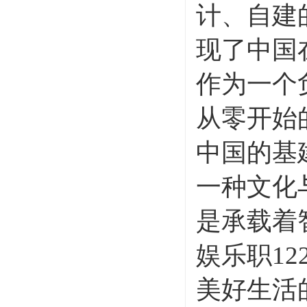
计、自建
现了中国
作为一个
从零开始
中国的基
一种文化
是承载着
娱乐职1
美好生活