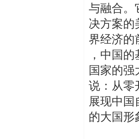
与融合。
决方案的
界经济的
，中国的
国家的强
说：从零
展现中国
的大国形