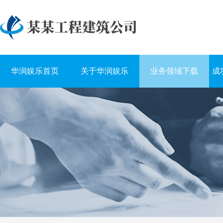
华润娱乐首页
关于华润娱乐
业务领域下载
成