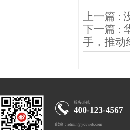
上一篇 :
下一篇 :
手，推动
服务热线
400-123-4567
邮箱：admin@youweb.com