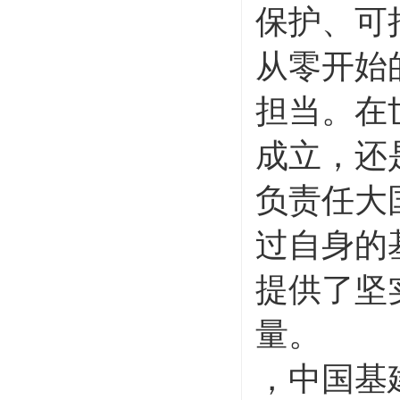
保护、可
从零开始
担当。在
成立，还
负责任大
过自身的
提供了坚
量。
，中国基