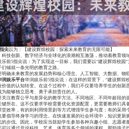
指尖
以为：【建设辉煌校园：探索未来教育的无限可能】
，科技创新、数字经济与全球化的浪潮相互激荡，推动着教育领
娱乐前5指尖说：为了实现这一目标，我们需要以“建设辉煌校园
子们铺就一条光明的教育之路。
要明确未来教育的发展趋势和核心理念。人工智能、大数据、物
华润娱乐平台
华润娱乐前5指尖说：在这样的背景下，“建设辉煌
业价值的认知转变。在这个过程中，我们不仅要培养学生的创新
成为能够独立思考、勇于承担责任的人。
要关注教育公平与差异化的教学方法。不同地区、不同年龄段的
关键所在。这不仅要求学校需要优化资源配置，更需要教师们具
课堂效率，有的则利用情景剧等方式增强学生参与度；有的采用个
也要倡导终身学习的理念。在快速发展的社会环境中，知识更新
代的步伐。因此，学校应当鼓励学生参加各种兴趣小组、志愿者
还可以通过开设科技、艺术、体育等多个领域的课程，帮助孩子