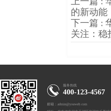
上一篇 :
的新动能
下一篇 
关注：稳
服务热线
400-123-4567
邮箱：admin@youweb.com