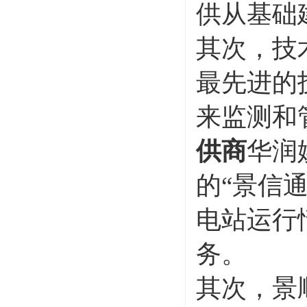
供从基础
其次，技
最先进的
来监测和
供商
华润
的“景信
电站运行
务。
其次，景