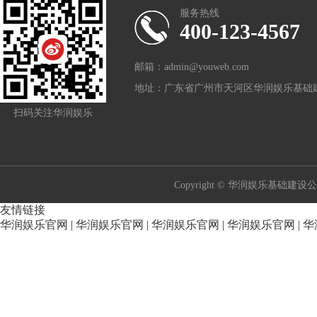
服务热线
400-123-4567
邮箱：admin@youweb.com
地址：广东省广州市天河区华润娱乐基础
扫码关注华润娱乐
Copyright © 华润娱乐基础建
友情链接
华润娱乐官网
|
华润娱乐官网
|
华润娱乐官网
|
华润娱乐官网
|
华