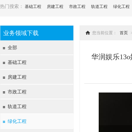
热门搜索：
基础工程
房建工程
市政工程
轨道工程
绿化工程
业务领域下载
您当前位置：
首页
全部
华润娱乐13
基础工程
房建工程
市政工程
轨道工程
绿化工程