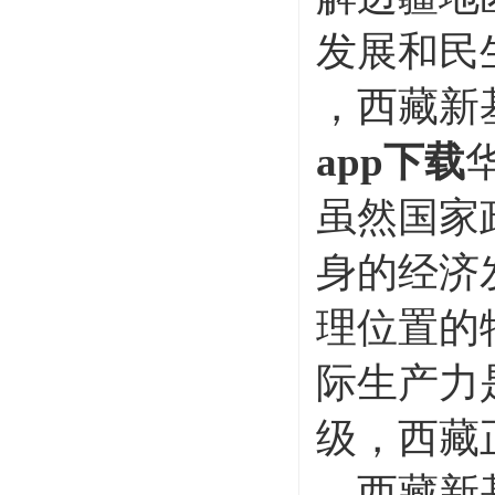
发展和民
，西藏新
app下载
虽然国家
身的经济
理位置的
际生产力
级，西藏
，西藏新