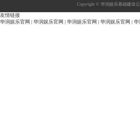
Copyright © 华润娱乐基础建
友情链接
华润娱乐官网
|
华润娱乐官网
|
华润娱乐官网
|
华润娱乐官网
|
华