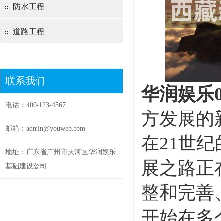
防水工程
道路工程
联系我们
华润娱乐0
电话：400-123-4567
方发展的
邮箱：admin@youweb.com
在21世
地址：广东省广州市天河区华润娱乐
展之路正
基础建设公司
整和完善
开始在多