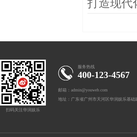
打造现代
服务热线
400-123-4567
邮箱：admin@youweb.com
地址：广东省广州市天河区华润娱乐基础
扫码关注华润娱乐