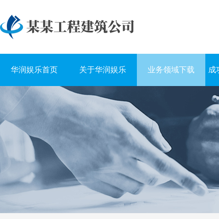
华润娱乐首页
关于华润娱乐
业务领域下载
成