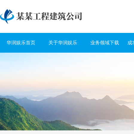
华润娱乐首页
关于华润娱乐
业务领域下载
成