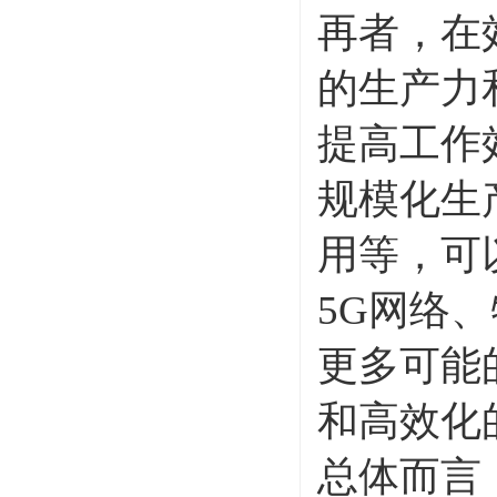
再者，在
的生产力
提高工作
规模化生
用等，可
5G网络
更多可能
和高效化
总体而言