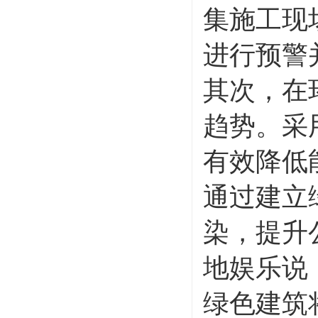
集施工现
进行预警
其次，在
趋势。采
有效降低
通过建立
染，提升
地娱乐说
绿色建筑