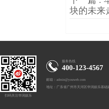
块的未来
服务热线
400-123-4567
邮箱：admin@youweb.com
地址：广东省广州市天河区华润娱乐基础
扫码关注华润娱乐