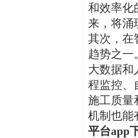
和效率化
来，将涌
其次，在
趋势之一
大数据和
程监控、
施工质量
机制也能
平台app