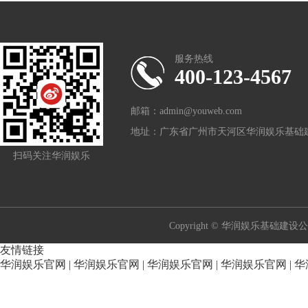
服务热线
400-123-4567
邮箱：admin@youweb.com
地址：广东省广州市天河区华润娱乐基础
扫码关注华润娱乐
Copyright © 华润娱乐基础建
友情链接
华润娱乐官网
|
华润娱乐官网
|
华润娱乐官网
|
华润娱乐官网
|
华