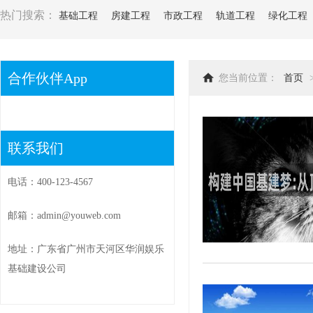
热门搜索：
基础工程
房建工程
市政工程
轨道工程
绿化工程
合作伙伴App
您当前位置：
首页
联系我们
电话：400-123-4567
邮箱：admin@youweb.com
地址：广东省广州市天河区华润娱乐
基础建设公司