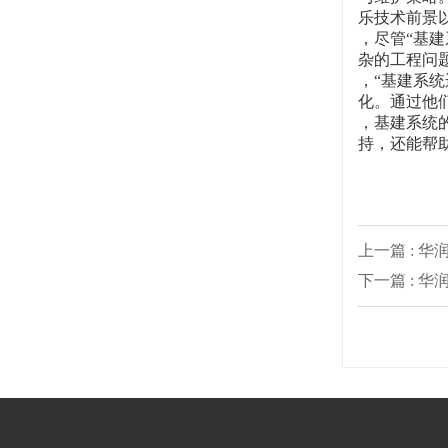
乐技术前景
，尽管“基
杂的工程问
，“基建系
化。通过他
，基建系统
持，还能帮
上一篇 : 
下一篇 : 