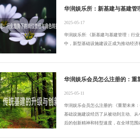
华润娱乐所：新基建与基建管
2025-05-17
华润娱乐所:《新基建与基建管理：行
中，新型基础设施建设正成为推动经济
华润娱乐会员怎么注册的：重
2025-05-11
华润娱乐会员怎么注册的:《重塑未来
基础设施建设经历了从被动到主动、从
后的创新精神和转型速度，在全球范围