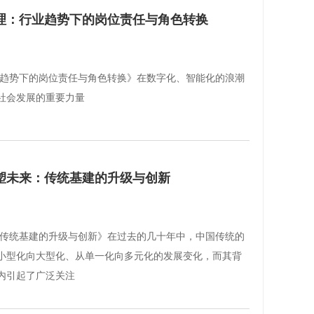
理：行业趋势下的岗位责任与角色转换
业趋势下的岗位责任与角色转换》在数字化、智能化的浪潮
社会发展的重要力量
塑未来：传统基建的升级与创新
：传统基建的升级与创新》在过去的几十年中，中国传统的
小型化向大型化、从单一化向多元化的发展变化，而其背
内引起了广泛关注