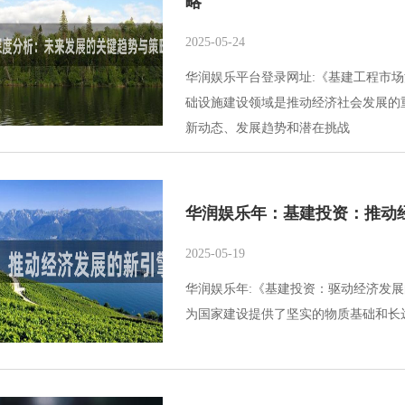
略
2025-05-24
华润娱乐平台登录网址:《基建工程市
础设施建设领域是推动经济社会发展的
新动态、发展趋势和潜在挑战
华润娱乐年：基建投资：推动
2025-05-19
华润娱乐年:《基建投资：驱动经济发
为国家建设提供了坚实的物质基础和长