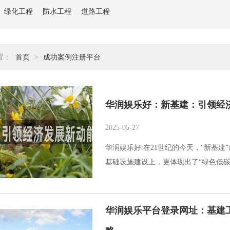
绿化工程
防水工程
道路工程
置：
首页
>
成功案例注册平台
华润娱乐好：新基建：引领经
2025-05-27
华润娱乐好:在21世纪的今天，“新基
基础设施建设上，更体现出了“绿色低
华润娱乐平台登录网址：基建