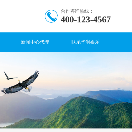
合作咨询热线：
400-123-4567
新闻中心代理
联系华润娱乐