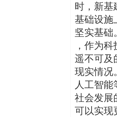
时，新基
基础设施
坚实基础
，作为科
遥不可及
现实情况
人工智能
社会发展
可以实现