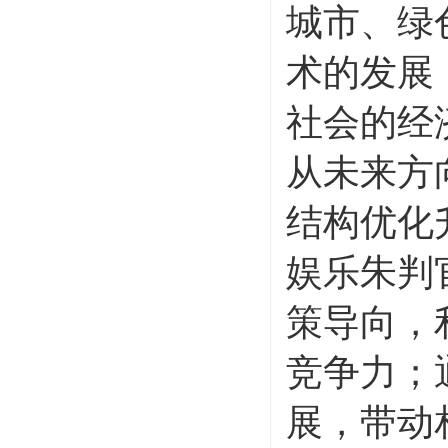
城市、绿
术的发展
社会的经
从未来方
结构优化
娱乐朱判
策导向，
竞争力；
展，带动