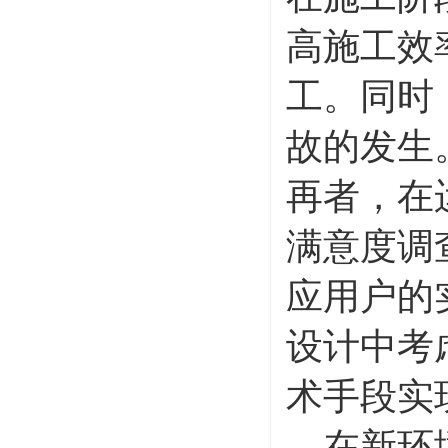
高施工效
工。同时
故的发生
再者，在
满意度调
应用户的
设计中考
术手段实
，在新环