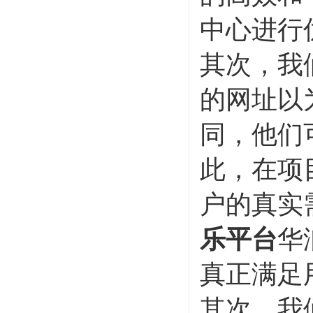
中心进行
其次，我
的网址以
同，他们
此，在项
户的真实
乐平台
华
真正满足
其次，我