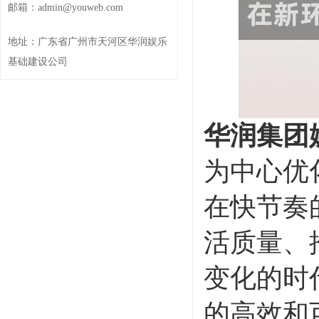
邮箱：admin@youweb.com
地址：广东省广州市天河区华润娱乐
基础建设公司
华润集团
为中心优
在快节奏
活质量、
变化的时
的高效和